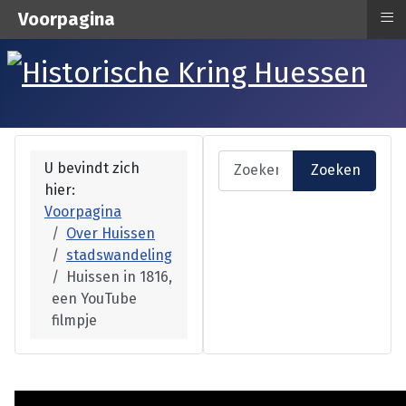
≡
Voorpagina
Zoeken
U bevindt zich
Zoeken
hier:
Voorpagina
Over Huissen
stadswandeling
Huissen in 1816,
een YouTube
filmpje