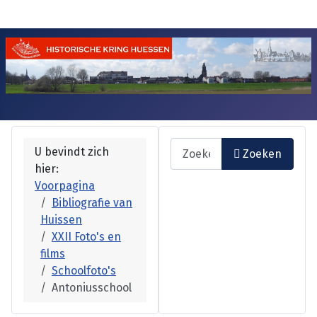
Zoeken
U bevindt zich
Zoeken
hier:
Voorpagina
Bibliografie van
Huissen
XXII Foto's en
films
Schoolfoto's
Antoniusschool