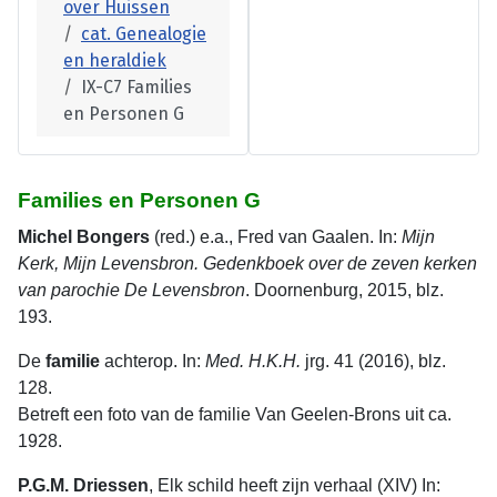
over Huissen
cat. Genealogie
en heraldiek
IX-C7 Families
en Personen G
Fam
il
ies en Personen G
Michel Bongers
(red.) e.a., Fred van Gaalen. In:
Mijn
Kerk, Mijn Levensbron. Gedenkboek over de zeven kerken
van parochie De Levensbron
. Doornenburg, 2015, blz.
193.
De
familie
achterop. In:
Med. H.K.H.
jrg. 41 (2016), blz.
128.
Betreft een foto van de familie Van Geelen-Brons uit ca.
1928.
P.G.M. Driessen
, Elk schild heeft zijn verhaal (XIV) In: