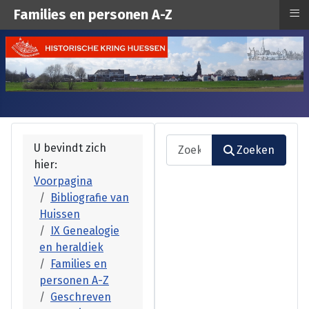
≡
Families en personen A-Z
Zoeken
U bevindt zich
Zoeken
hier:
Type 2 or more characters fo
Voorpagina
Bibliografie van
Huissen
IX Genealogie
en heraldiek
Families en
personen A-Z
Geschreven