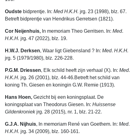
Oudste
bidprentje. In:
Med H.K.H.
jrg. 23 (1998), blz. 67.
Betreft bidprentje van Hendrikus Gerretsen (1821).
Cor Neijenhuis,
In memoriam Theo Gerritsen. In:
Med
.
H.K.H.
jrg. 47 (2022), blz. 19.
H.W.J. Derksen
, Waar ligt Giebensland ? In:
Med
.
H.K.H.
jrg. 5 (1979/1980), blz. 226-228.
P.G.M. Driessen
, Elk schild heeft zijn verhaal (X). In:
Med
.
H.K.H.
jrg. 26 (2001), blz. 44-46.Betreft het schild van
koning Th. Giesen en koningin G.W. Remie (1913).
Hans Hoen,
Gezicht bij een koningsplaat. De
koningsplaat van Theodorus Giesen. In:
Huissense
Gildenkroniek
jrg. 28 (2015), nr. 1, blz. 21-22.
G.J.A. Nijhuis
, In memoriam René van Goethem. In:
Med
.
H.K.H.
jrg. 34 (2009), blz. 160-161.