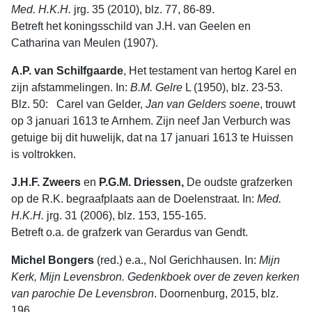
Med. H.K.H.
jrg. 35 (2010), blz. 77, 86-89.
Betreft het koningsschild van J.H. van Geelen en
Catharina van Meulen (1907).
A.P. van Schilfgaarde
, Het testament van hertog Karel en
zijn afstammelingen. In:
B.M. Gelre
L (1950), blz. 23-53.
Blz. 50: Carel van Gelder,
Jan van Gelders soene
, trouwt
op 3 januari 1613 te Arnhem. Zijn neef Jan Verburch was
getuige bij dit huwelijk, dat na 17 januari 1613 te Huissen
is voltrokken.
J.H.F. Zweers
en
P.G.M. Driessen,
De oudste grafzerken
op de R.K. begraafplaats aan de Doelenstraat. In:
Med.
H.K.H.
jrg. 31 (2006), blz. 153, 155-165.
Betreft o.a. de grafzerk van Gerardus van Gendt.
Michel Bongers
(red.) e.a., Nol Gerichhausen. In:
Mijn
Kerk, Mijn Levensbron. Gedenkboek over de zeven kerken
van parochie De Levensbron
. Doornenburg, 2015, blz.
196.