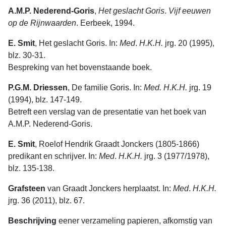
A.M.P. Nederend-Goris
,
Het
geslacht
Goris
.
Vijf
eeuwen
op
de
Rijnwaar­den
. Eerbeek, 1994.
E. Smit
, Het geslacht Goris. In:
Med
.
H.K.H.
jrg. 20 (1995),
blz. 30-31.
Bespreking van het bovenstaande boek.
P.G.M. Driessen
, De familie Goris. In:
Med. H.K.H.
jrg. 19
(1994), blz. 147-149.
Betreft een verslag van de presentatie van het boek van
A.M.P. Nederend-Goris.
E. Smit
, Roelof Hendrik Graadt Jonckers (1805-1866)
predikant en schrij­ver. In:
Med
.
H.K.H.
jrg. 3 (1977/1978),
blz. 135-138.
Grafsteen
van Graadt Jonckers herplaatst. In:
Med
.
H.K.H.
jrg. 36 (2011), blz. 67.
Beschrijving
eener verzameling papieren, afkomstig van