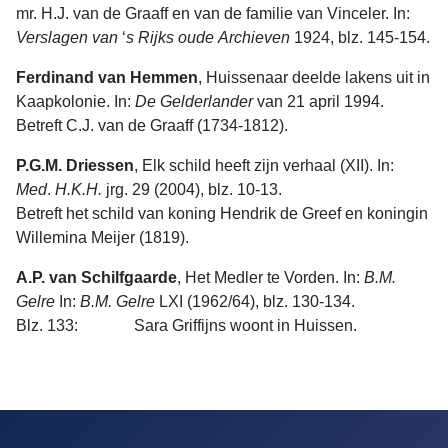
mr. H.J. van de Graaff en van de familie van Vinceler. In:
Verslagen
van
‘
s
Rijks
oude
Archieven
1924, blz. 145-154.
Ferdinand van Hemmen
, Huissenaar deelde lakens uit in
Kaapkolonie. In:
De
Gelderlander
van 21 april 1994.
Betreft C.J. van de Graaff (1734-1812).
P.G.M. Driessen
, Elk schild heeft zijn verhaal (XII). In:
Med
.
H.K.H.
jrg. 29 (2004), blz. 10-13.
Betreft het schild van koning Hendrik de Greef en koningin
Willemina Meijer (1819).
A.P. van Schilfgaarde
, Het Medler te Vorden. In:
B.M.
Gelre
In:
B.M. Gelre
LXI (1962/64), blz. 130-134.
Blz. 133: Sara Griffijns woont in Huissen.