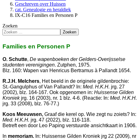
Geschreven over Huissen
cat. Genealogie en heraldiek
IX-C16 Families en Personen P
Zoeken
Zoeken
Families en Personen P
O. Schutte
,
De
wapenboeken
der
Gelders-Overijsselse
studenten
verenigingen
. Zutphen, 1975.
Blz. 160: Wapen van Henricus Bertramus à Pallandt 1654.
R.J.H. Melchers
, Het beeld in de originele gildenbrochie:
St.-Gangulphus of Van Pallandt? In:
Med. H.K.H.
jrg. 27
(2002), blz. 164-167. Ook opgenomen in:
Huissense Gilden
Kroniek
jrg. 16 (2003), nr. 1 blz. 4-6. (Reactie: In:
Med
.
H.K.H.
jrg. 33 (2008), blz. 76-77.)
Koos Meeuwsen,
Graaf die kerel op. Wie zegt nu zoiets? In:
Med. H.K.H.
jrg. 47 (2022), blz. 116-118.
Betreft een door Leo Paping verstuurde ansichtkaart in 1906.
In
memoriam.
In: Huissense Gilden Kroniek jrg 22 (2009), nr