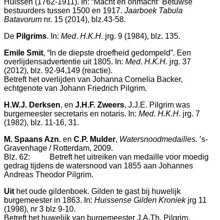
Huissen (1762-1911). In: “Macht en onmacht” Betuwse
bestuurders tussen 1500 en 1917.
Jaarboek Tabula
Batavorum
nr. 15 (2014), blz.43-58.
De
Pilgrims
. In:
Med
.
H.K.H.
jrg. 9 (1984), blz. 135.
Emile Smit
, “In de diepste droefheid gedompeld”. Een
overlijdensadvertentie uit 1805. In:
Med
.
H.K.H.
jrg. 37
(2012), blz. 92-94,149 (reactie).
Betreft het overlijden van Johanna Cornelia Backer,
echtgenote van Johann Friedrich Pilgrim.
H.W.J. Derksen
, en
J.H.F. Zweers
, J.J.E. Pilgrim was
burgemeester secretaris en notaris. In:
Med
.
H.K.H.
jrg. 7
(1982), blz. 11-16, 31.
M. Spaans Azn.
en
C.P. Mulder
,
Watersnoodmedailles.
’s-
Gravenhage / Rotterdam, 2009.
Blz. 62: Betreft het uitreiken van medaille voor moedig
gedrag tijdens de watersnood van 1855 aan Johannes
Andreas Theodor Pilgrim.
Uit
het oude gildenboek. Gilden te gast bij huwelijk
burgemeester in 1863. In:
Huissense
Gilden
Kroniek
jrg 11
(1998), nr 3 blz 9-10.
Betreft het huwelijk van burgemeester J.A.Th. Pilgrim.