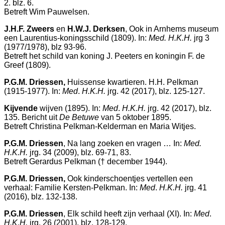
2. blz. 6.
Betreft Wim Pauwelsen.
J.H.F. Zweers
en
H.W.J. Derksen
, Ook in Arnhems museum
een Laurentius-koningsschild (1809). In:
Med. H.K.H.
jrg 3
(1977/1978), blz 93-96.
Betreft het schild van koning J. Peeters en koningin F. de
Greef (1809).
P.G.M. Driessen,
Huissense kwartieren. H.H. Pelkman
(1915-1977). In:
Med
.
H.K.H.
jrg. 42 (2017), blz. 125-127.
Kijvende
wijven (1895). In:
Med
.
H.K.H.
jrg. 42 (2017), blz.
135. Bericht uit
De Betuwe
van 5 oktober 1895.
Betreft Christina Pelkman-Kelderman en Maria Witjes.
P.G.M. Driessen
, Na lang zoeken en vragen … In:
Med.
H.K.H.
jrg. 34 (2009), blz. 69-71, 83.
Betreft Gerardus Pelkman († december 1944).
P.G.M. Driessen,
Ook kinderschoentjes vertellen een
verhaal: Familie Kersten-Pelkman. In:
Med
.
H.K.H.
jrg. 41
(2016), blz. 132-138.
P.G.M. Driessen
, Elk schild heeft zijn verhaal (XI). In:
Med
.
H.K.H.
jrg. 26 (2001), blz. 128-129.