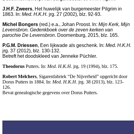
J.H.F. Zweers
, Het huwelijk van burgemeester Pilgrim in
1863. In:
Med
.
H.K.H.
jrg. 27 (2002), blz. 92-93.
Michel Bongers
(red.) e.a., Johan Proost. In:
Mijn Kerk, Mijn
Levensbron. Gedenkboek over de zeven kerken van
parochie De Levensbron
. Doornenburg, 2015, blz. 165.
P.G.M. Driessen
, Een lijkwade als geschenk. In:
Med
.
H.K.H.
jrg. 37 (2012), blz. 130-132.
Betreft het doodskleed van Jenneke Püchler.
Theodorus
Putters. In:
Med
.
H.K.H.
jrg. 19 (1994), blz. 175.
Robert Melchers
, Sigarenfabriek “De Nijverheid” opgericht door
Dorus Putters in 1884. In:
Med. H.K.H.
jrg. 38 (2013), blz. 123-
126.
Bevat genealogische gegevens over Dorus Putters.