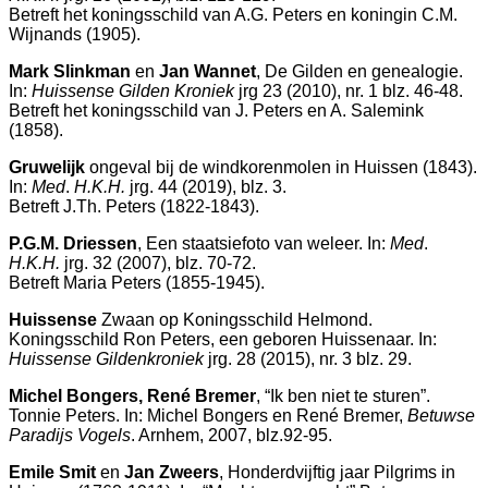
Betreft het koningsschild van A.G. Peters en koningin C.M.
Wijnands (1905).
Mark Slinkman
en
Jan Wannet
, De Gilden en genealogie.
In:
Huissense Gilden Kroniek
jrg 23 (2010), nr. 1 blz. 46-48.
Betreft het koningsschild van J. Peters en A. Salemink
(1858).
Gruwelijk
ongeval bij de windkorenmolen in Huissen (1843).
In:
Med
.
H.K.H.
jrg. 44 (2019), blz. 3.
Betreft J.Th. Peters (1822-1843).
P.G.M. Driessen
, Een staatsiefoto van weleer. In:
Med
.
H.K.H.
jrg. 32 (2007), blz. 70-72.
Betreft Maria Peters (1855-1945).
Huissense
Zwaan op Koningsschild Helmond.
Koningsschild Ron Peters, een geboren Huissenaar. In:
Huissense Gildenkroniek
jrg. 28 (2015), nr. 3 blz. 29.
Michel Bongers, René Bremer
, “Ik ben niet te sturen”.
Tonnie Peters. In: Michel Bongers en René Bremer,
Betuwse
Paradijs Vogels
. Arnhem, 2007, blz.92-95.
Emile Smit
en
Jan Zweers
, Honderdvijftig jaar Pilgrims in