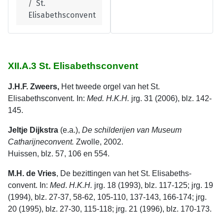
St.
Elisabethsconvent
XII.A.3 St. Elisabethsconvent
J.H.F. Zweers,
Het tweede orgel van het St.
Elisabethsconvent. In:
Med. H.K.H.
jrg. 31 (2006), blz. 142-
145.
Jeltje Dijkstra
(e.a.),
De schilderijen van Museum
Catharijneconvent.
Zwolle, 2002.
Huissen, blz. 57, 106 en 554.
M.H. de Vries
, De bezittingen van het St. Elisabeths-
convent. In:
Med
.
H.K.H.
jrg. 18 (1993), blz. 117-125; jrg. 19
(1994), blz. 27-37, 58-62, 105-110, 137-143, 166-174; jrg.
20 (1995), blz. 27-30, 115-118; jrg. 21 (1996), blz. 170-173.