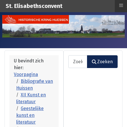
≡
St. Elisabethsconvent
Zoeken
U bevindt zich
Zoeken
hier:
Type 2 or more characters fo
Voorpagina
Bibliografie van
Huissen
XII Kunst en
literatuur
Geestelijke
kunst en
literatuur