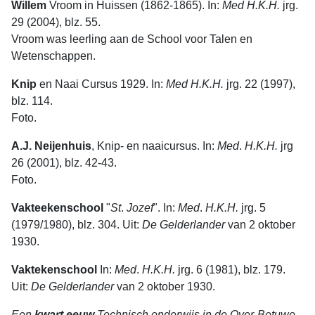
Willem
Vroom in Huissen (1862-1865). In:
Med H.K.H.
jrg.
29 (2004), blz. 55.
Vroom was leerling aan de School voor Talen en
Wetenschappen.
Knip
en Naai Cursus 1929. In:
Med H.K.H.
jrg. 22 (1997),
blz. 114.
Foto.
A.J. Neijenhuis
, Knip- en naaicursus. In:
Med
.
H.K.H.
jrg
26 (2001), blz. 42-43.
Foto.
Vakteekenschool
"
St
.
Jozef
". In:
Med
.
H.K.H.
jrg. 5
(1979/1980), blz. 304. Uit:
De
Gelderlan­der
van 2 oktober
1930.
Vaktekenschool
In:
Med
.
H.K.H.
jrg. 6 (1981), blz. 179.
Uit:
De
Gelderlan­der
van 2 oktober 1930.
Een
kwart
eeuw
Technisch
onderwijs
in
de
Over-Betuwe