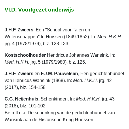
VI.D. Voortgezet onderwijs
J.H.F. Zweers
, Een "School voor Talen en
Wetenschappen" te Huissen (1849-1852). In:
Med
.
H.K.H.
jrg. 4 (1978/1979), blz. 128-133.
Kostschoolhouder
Hendricus Johannes Wansink. In:
Med
.
H.K.H.
jrg. 5 (1979/1980), blz. 126.
J.H.F. Zweers
en
F.J.M. Pauwelsen
, Een gedichtenbundel
van Henricus Wansink (1868). In:
Med. H.K.H.
jrg. 42
(2017), blz. 154-158.
C.G. Neijenhuis,
Schenkingen. In:
Med
.
H.K.H.
jrg. 43
(2018), blz. 101-102.
Betreft o.a. De schenking van de gedichtenbundel van
Wansink aan de Historische Kring Huessen.