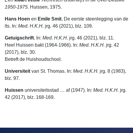
1950-1975.
Huis­sen, 1975.
Hans Hoen
en
Emile Smit
, De eerste steenlegging van de
lts. In:
Med
.
H.K.H.
jrg. 46 (2021), blz. 109.
Getuigschrift
. In:
Med
.
H.K.H.
jrg. 46 (2021), blz. 11.
Heel Huissen bakt (1964-1966). In:
Med. H.K.H.
jrg. 42
(2017), blz. 30.
Betreft de Huishoudschool.
Universiteit
van St. Thomas. In:
Med
.
H.K.H.
jrg. 8 (1983),
blz. 97.
Huissen
universiteitsstad … af (1947). In:
Med. H.K.H.
jrg.
42 (2017), blz. 168-169.