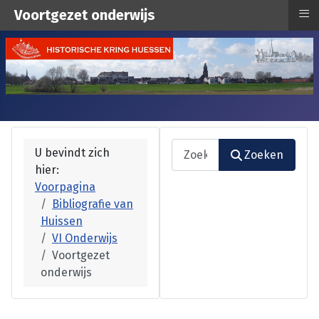
≡
Voortgezet onderwijs
Zoeken
U bevindt zich
Zoeken
hier:
Type 2 or more characters fo
Voorpagina
Bibliografie van
Huissen
VI Onderwijs
Voortgezet
onderwijs