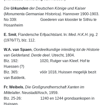
Die
Urkunden
der
Deutschen
Könige
und
Kaiser
(
Monumenta
Germaniae
Historica).
Hannover 1900-1903.
No 339: Goederen van klooster te Sithiu te
Hosanheim
E. Smit
, Flandersche Erfpachtslant. In:
Med
.
H.K.H.
jrg. 2
(1976/77), blz. 112.
W.A. van Spaen
,
Oordeelkundige
inleiding
tot
de
Historie
van
Gelderland
.
Derde
deel
. Utrecht, 1804.
Blz. 192: 1020, Rutger van Kleef. Hof te
Huessen (?)
Blz. 365: vóór 1018, Huissen mogelijk bezit
van Balderik.
Fr. Weibels
,
Die
Großgrundherrschaft
Xanten
im
Mittelalter
. Neu­stadt/Aisch, 1959.
Blz. 25-26: 1240 en 1244 grondaankopen in
Huissen.