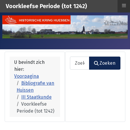
≡
Voorkleefse Periode (tot 1242)
Zoeken
U bevindt zich
Zoeken
hier:
Type 2 or more characters fo
Voorpagina
Bibliografie van
Huissen
III Staatkunde
Voorkleefse
Periode (tot 1242)