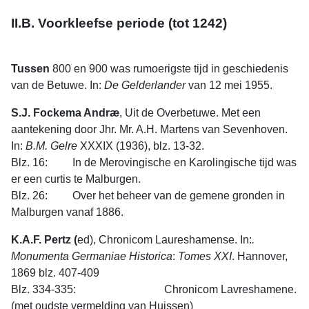
II.B. Voorkleefse periode (tot 1242)
Tussen
800 en 900 was rumoerigste tijd in geschiedenis
van de Betuwe. In:
De
Gelderlander
van 12 mei 1955.
S.J. Fockema Andræ
, Uit de Overbetuwe. Met een
aantekening door Jhr. Mr. A.H. Martens van Sevenhoven.
In:
B.M. Gelre
XXXIX (1936), blz. 13-32.
Blz. 16: In de Merovingische en Karolingische tijd was
er een curtis te Malburgen.
Blz. 26: Over het beheer van de gemene gronden in
Malburgen vanaf 1886.
K.A.F. Pertz (
ed), Chronicom Laureshamense. In:
.
Monumenta
Germaniae
Historica
:
Tomes
XXI
. Hannover,
1869 blz. 407-409
Blz. 334-335: Chronicom Lavreshamene.
(met oudste vermelding van Huissen)