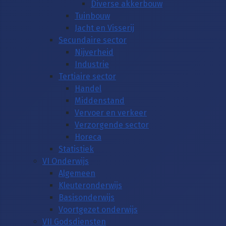
Diverse akkerbouw
Tuinbouw
Jacht en Visserij
Secundaire sector
Nijverheid
Industrie
Tertiaire sector
Handel
Middenstand
Vervoer en verkeer
Verzorgende sector
Horeca
Statistiek
VI Onderwijs
Algemeen
Kleuteronderwijs
Basisonderwijs
Voortgezet onderwijs
VII Godsdiensten