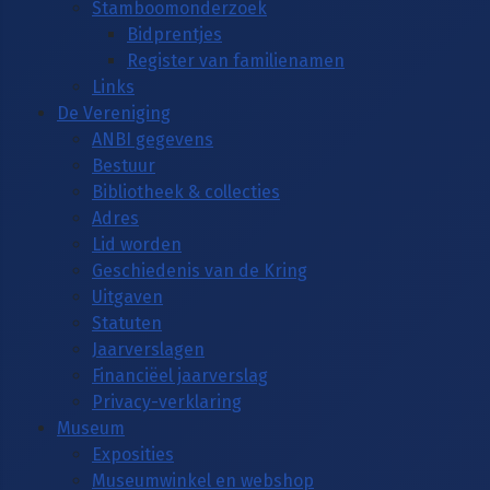
Stamboomonderzoek
Bidprentjes
Register van familienamen
Links
De Vereniging
ANBI gegevens
Bestuur
Bibliotheek & collecties
Adres
Lid worden
Geschiedenis van de Kring
Uitgaven
Statuten
Jaarverslagen
Financiëel jaarverslag
Privacy-verklaring
Museum
Exposities
Museumwinkel en webshop