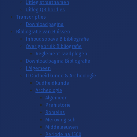
Uitleg straatnamen
Uitleg QR bordjes
Transcripties
Downloadpagina
Bibliografie van Huissen
Inhoudsopave Bibibliografie
Over gebruik Bibliografie
Reglement raadplegen
Downloadpagina Bibliografie
I Algemeen
II Oudheidkunde & Archeologie
Oudheidkunde
Archeologie
Algemeen
Prehistorie
Romeins
Merovingisch
Middeleeuwen
Periode na 1500