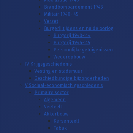
Brandbombardement 1943
Militair 1940-'45
Verzet
Burgerij tijdens en na de oorlog
Burgerij 1940-'44
Burgerij 1944-'45
Persoonlijke getuigenissen
Wederopbouw
IV Krijgsgeschiedenis
Vesting en stadsmuur
Geschiedkundige bijzonderheden
V Sociaal-economisch geschiedenis
Primaire sector
Algemeen
Veeteelt
Akkerbouw
Kersenteelt
Tabak