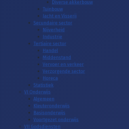
Diverse akkerbouw
Tuinbouw
Jacht en Visserij
Secundaire sector
Nijverheid
Industrie
Tertiaire sector
Handel
Middenstand
Vervoer en verkeer
Verzorgende sector
Horeca
Statistiek
VI Onderwijs
Algemeen
Kleuteronderwijs
Basisonderwijs
Voortgezet onderwijs
VII Godsdiensten