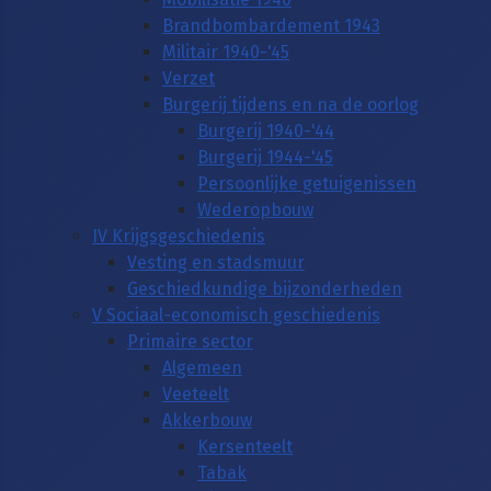
Brandbombardement 1943
Militair 1940-'45
Verzet
Burgerij tijdens en na de oorlog
Burgerij 1940-'44
Burgerij 1944-'45
Persoonlijke getuigenissen
Wederopbouw
IV Krijgsgeschiedenis
Vesting en stadsmuur
Geschiedkundige bijzonderheden
V Sociaal-economisch geschiedenis
Primaire sector
Algemeen
Veeteelt
Akkerbouw
Kersenteelt
Tabak