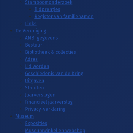
Stamboomonderzoek
Bidprentjes
Register van familienamen
Links
De Vereniging
ANBI gegevens
Bestuur
Bibliotheek & collecties
Adres
Lid worden
Geschiedenis van de Kring
Uitgaven
Statuten
Jaarverslagen
Financiëel jaarverslag
Privacy-verklaring
Museum
Exposities
Museumwinkel en webshop