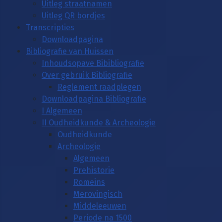
Uitleg straatnamen
Uitleg QR bordjes
Transcripties
Downloadpagina
Bibliografie van Huissen
Inhoudsopave Bibibliografie
Over gebruik Bibliografie
Reglement raadplegen
Downloadpagina Bibliografie
I Algemeen
II Oudheidkunde & Archeologie
Oudheidkunde
Archeologie
Algemeen
Prehistorie
Romeins
Merovingisch
Middeleeuwen
Periode na 1500