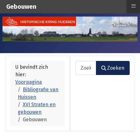
≡
Gebouwen
Zoeken
U bevindt zich
Zoeken
hier:
Type 2 or more characters fo
Voorpagina
Bibliografie van
Huissen
XVI Straten en
gebouwen
Gebouwen