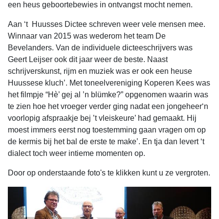
een heus geboortebewies in ontvangst mocht nemen.
Aan ‘t Huusses Dictee schreven weer vele mensen mee.
Winnaar van 2015 was wederom het team De
Bevelanders. Van de individuele dicteeschrijvers was
Geert Leijser ook dit jaar weer de beste. Naast
schrijverskunst, rijm en muziek was er ook een heuse
Huussese kluch’. Met toneelvereniging Koperen Kees was
het filmpje “Hè’ gej al ’n blümke?” opgenomen waarin was
te zien hoe het vroeger verder ging nadat een jongeheer‘n
voorlopig afspraakje bej ’t vleiskeure’ had gemaakt. Hij
moest immers eerst nog toestemming gaan vragen om op
de kermis bij het bal de erste te make’. En tja dan levert ‘t
dialect toch weer intieme momenten op.
Door op onderstaande foto's te klikken kunt u ze vergroten.