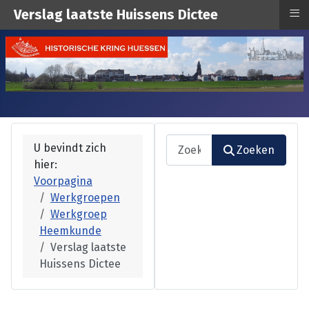
≡
Verslag laatste Huissens Dictee
Zoeken
U bevindt zich
Zoeken
hier:
Type 2 or more characters fo
Voorpagina
Werkgroepen
Werkgroep
Heemkunde
Verslag laatste
Huissens Dictee