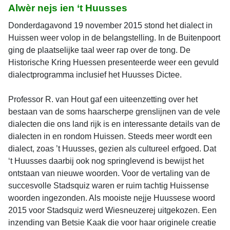
Alwèr nejs ien ‘t Huusses
Donderdagavond 19 november 2015 stond het dialect in
Huissen weer volop in de belangstelling. In de Buitenpoort
ging de plaatselijke taal weer rap over de tong. De
Historische Kring Huessen presenteerde weer een gevuld
dialectprogramma inclusief het Huusses Dictee.
Professor R. van Hout gaf een uiteenzetting over het
bestaan van de soms haarscherpe grenslijnen van de vele
dialecten die ons land rijk is en interessante details van de
dialecten in en rondom Huissen. Steeds meer wordt een
dialect, zoas ’t Huusses, gezien als cultureel erfgoed. Dat
‘t Huusses daarbij ook nog springlevend is bewijst het
ontstaan van nieuwe woorden. Voor de vertaling van de
succesvolle Stadsquiz waren er ruim tachtig Huissense
woorden ingezonden. Als mooiste nejje Huussese woord
2015 voor Stadsquiz werd Wiesneuzerej uitgekozen. Een
inzending van Betsie Kaak die voor haar originele creatie