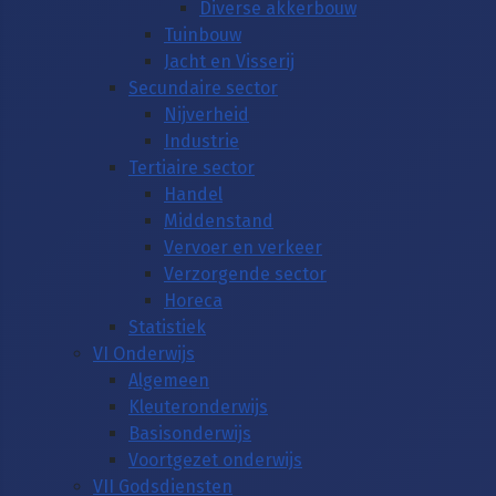
Diverse akkerbouw
Tuinbouw
Jacht en Visserij
Secundaire sector
Nijverheid
Industrie
Tertiaire sector
Handel
Middenstand
Vervoer en verkeer
Verzorgende sector
Horeca
Statistiek
VI Onderwijs
Algemeen
Kleuteronderwijs
Basisonderwijs
Voortgezet onderwijs
VII Godsdiensten