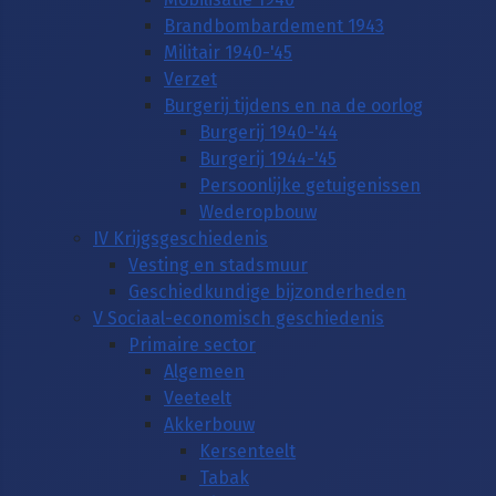
Brandbombardement 1943
Militair 1940-'45
Verzet
Burgerij tijdens en na de oorlog
Burgerij 1940-'44
Burgerij 1944-'45
Persoonlijke getuigenissen
Wederopbouw
IV Krijgsgeschiedenis
Vesting en stadsmuur
Geschiedkundige bijzonderheden
V Sociaal-economisch geschiedenis
Primaire sector
Algemeen
Veeteelt
Akkerbouw
Kersenteelt
Tabak