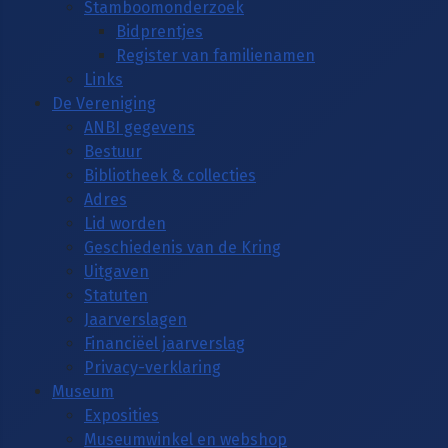
Stamboomonderzoek
Bidprentjes
Register van familienamen
Links
De Vereniging
ANBI gegevens
Bestuur
Bibliotheek & collecties
Adres
Lid worden
Geschiedenis van de Kring
Uitgaven
Statuten
Jaarverslagen
Financiëel jaarverslag
Privacy-verklaring
Museum
Exposities
Museumwinkel en webshop