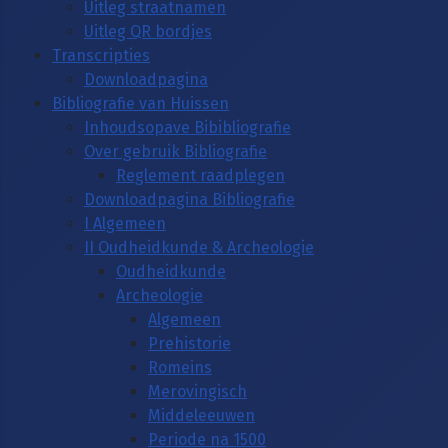
Uitleg straatnamen
Uitleg QR bordjes
Transcripties
Downloadpagina
Bibliografie van Huissen
Inhoudsopave Bibibliografie
Over gebruik Bibliografie
Reglement raadplegen
Downloadpagina Bibliografie
I Algemeen
II Oudheidkunde & Archeologie
Oudheidkunde
Archeologie
Algemeen
Prehistorie
Romeins
Merovingisch
Middeleeuwen
Periode na 1500