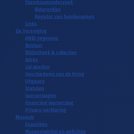
Stamboomonderzoek
Bidprentjes
Register van familienamen
Links
De Vereniging
ANBI gegevens
Bestuur
Bibliotheek & collecties
Adres
Lid worden
Geschiedenis van de Kring
Uitgaven
Statuten
Jaarverslagen
Financiëel jaarverslag
Privacy-verklaring
Museum
Exposities
Museumwinkel en webshop