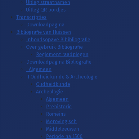
Uitleg straatnamen
Uitleg QR bordjes
Transcripties
Downloadpagina
Bibliografie van Huissen
Inhoudsopave Bibibliografie
Over gebruik Bibliografie
Reglement raadplegen
Downloadpagina Bibliografie
I Algemeen
II Oudheidkunde & Archeologie
Oudheidkunde
Archeologie
Algemeen
Prehistorie
Romeins
Merovingisch
Middeleeuwen
Periode na 1500