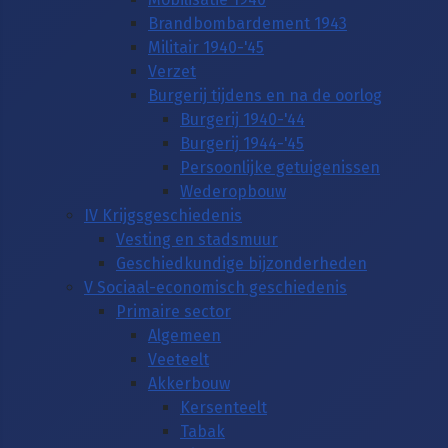
Brandbombardement 1943
Militair 1940-'45
Verzet
Burgerij tijdens en na de oorlog
Burgerij 1940-'44
Burgerij 1944-'45
Persoonlijke getuigenissen
Wederopbouw
IV Krijgsgeschiedenis
Vesting en stadsmuur
Geschiedkundige bijzonderheden
V Sociaal-economisch geschiedenis
Primaire sector
Algemeen
Veeteelt
Akkerbouw
Kersenteelt
Tabak