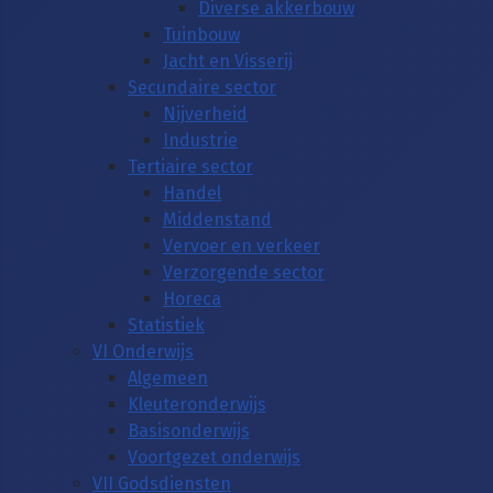
Diverse akkerbouw
Tuinbouw
Jacht en Visserij
Secundaire sector
Nijverheid
Industrie
Tertiaire sector
Handel
Middenstand
Vervoer en verkeer
Verzorgende sector
Horeca
Statistiek
VI Onderwijs
Algemeen
Kleuteronderwijs
Basisonderwijs
Voortgezet onderwijs
VII Godsdiensten