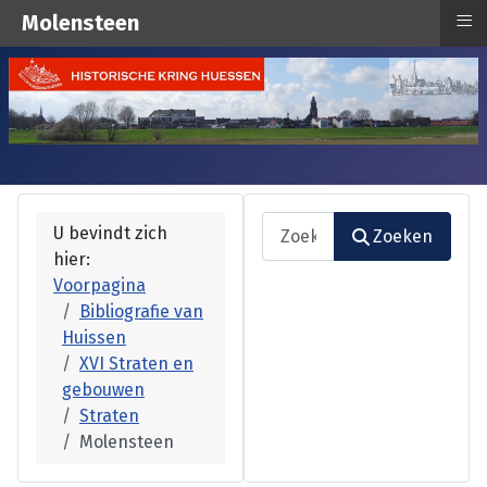
≡
Molensteen
Zoeken
U bevindt zich
Zoeken
hier:
Type 2 or more characters fo
Voorpagina
Bibliografie van
Huissen
XVI Straten en
gebouwen
Straten
Molensteen