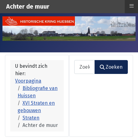
≡
Achter de muur
Zoeken
U bevindt zich
Zoeken
hier:
Type 2 or more characters fo
Voorpagina
Bibliografie van
Huissen
XVI Straten en
gebouwen
Straten
Achter de muur