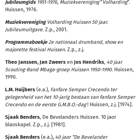
Jubileumgids
1951-1976
,
Muziekvereniging
"
Volharding
".
Huissen, 1976.
Muziekvereniging
Volharding Huissen 50 jaar.
Jubileumuitgave.
Z.p., 2001.
Programmaboekje
2e
nationaal
drumband
,
show
en
majorette
festival
Huissen
. Z.p., z.j.
Theo Janssen, Jan Zweers
en
Jos Hendriks
,
40
jaar
Scouting-Band
Mbaga-groep
Huissen
1950-1990.
Huissen,
1990.
L.M. Huijbers
(e.a.),
Fanfare
Semper
Crecendo
ter
gelegenheid
van
het
10-jarig
bestaan
van
fanfare
Semper
Crecendo
en
de
eerste
G.M.B.O.-dag
! Huissen, z.j. [1974].
Sjaak Benders
, De Bevelanders Huissen. 10 jaor
blaoskapel. Z.p., z.j. [1981].
Sjaak Benders
(e.a.)
,
40 jaor “De Bevelander