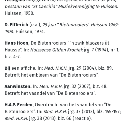
bestaan van "St Caecilia" Muziekvere­niging te Huissen.
Huissen, 1950.
D. Elfferich
(e.a.),
25
jaar
"
Bietenrooiers
"
Huissen
1949-
1974.
Huissen, 1974.
Hans Hoen
, De Bietenrooiers “ ’n zwik blaozers üt
Huusse”. In:
Huissense Gilden Kroniek
jrg. 7 (1994), nr 1,
blz. 4-7.
Bij
een affiche. In:
Med. H.K.H.
jrg. 29 (2004), blz. 89.
Betreft het embleem van “De Bietenrooiers”.
Aanwinsten.
In:
Med
.
H.K.H.
jrg. 32 (2007), blz. 48.
Betreft het vaandel van “De Bietenrooiers”.
H.A.P. Eerden
, Overdracht van het vaandel van “De
Bietenrooiers”. In:
Med
.
H.K.H.
jrg. 37 (2012), blz. 155-157;
Med. H.K.H.
jrg. 38 (2013), blz. 66 (reactie).