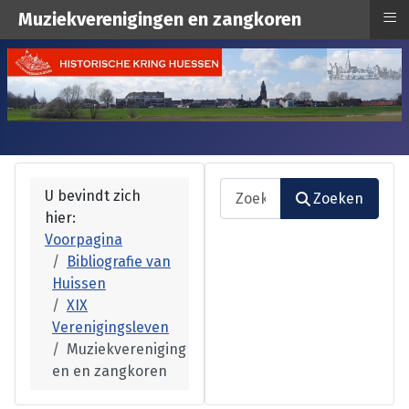
≡
Muziekverenigingen en zangkoren
Zoeken
U bevindt zich
Zoeken
hier:
Type 2 or more characters fo
Voorpagina
Bibliografie van
Huissen
XIX
Verenigingsleven
Muziekvereniging
en en zangkoren