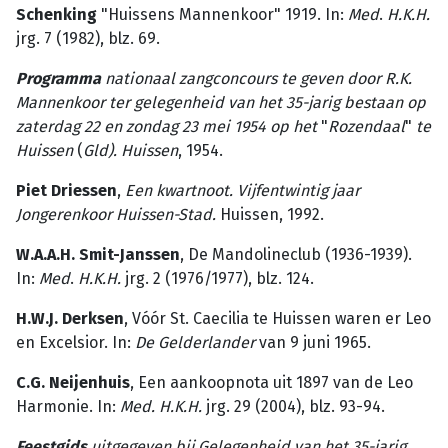
Schenking
"Huissens Mannenkoor" 1919. In:
Med
.
H.K.H.
jrg. 7 (1982), blz. 69.
Programma
nationaal
zangconcours
te
geven
door
R.K.
Mannenkoor
ter
gelegenheid
van
het
35-jarig
bestaan
op
zaterdag
22
en
zondag
23
mei
1954
op
het
"
Rozendaal
"
te
Huissen
(
Gld). Huissen
, 1954.
Piet Driessen
,
Een kwartnoot. Vijfentwintig jaar
Jongerenkoor Huissen-Stad.
Huissen, 1992.
W.A.A.H. Smit-Janssen
, De Mandolineclub (1936-1939).
In:
Med
.
H.K.H.
jrg. 2 (1976/1977), blz. 124.
H.W.J. Derksen
, Vóór St. Caecilia te Huissen waren er Leo
en Excelsior. In:
De
Gelderlan­der
van 9 juni 1965.
C.G. Neijenhuis
, Een aankoopnota uit 1897 van de Leo
Harmonie. In:
Med. H.K.H.
jrg. 29 (2004), blz. 93-94.
Feestgids
uitgegeven bij Gelegenheid van het 35-jarig