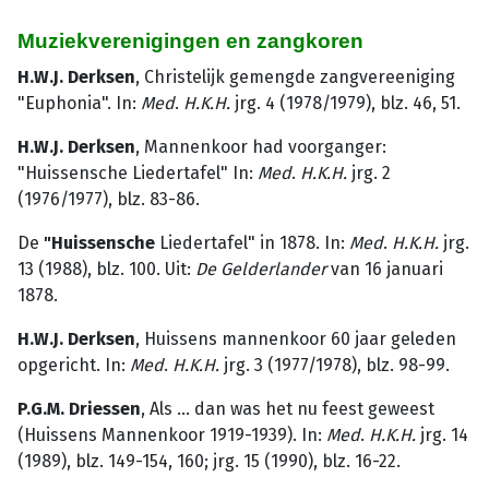
Muziekverenigingen en zangkoren
H.W.J. Derksen
, Christelijk gemengde zangvereeniging
"Euphonia". In:
Med
.
H.K.H.
jrg. 4 (1978/1979), blz. 46, 51.
H.W.J. Derksen
, Mannenkoor had voorganger:
"Huissensche Liedertafel" In:
Med
.
H.K.H.
jrg. 2
(1976/1977), blz. 83-86.
De
"Huissensche
Liedertafel" in 1878. In:
Med
.
H.K.H.
jrg.
13 (1988), blz. 100. Uit:
De
Gelderlander
van 16 januari
1878.
H.W.J. Derksen
, Huissens mannenkoor 60 jaar geleden
opgericht. In:
Med
.
H.K.H.
jrg. 3 (1977/1978), blz. 98-99.
P.G.M. Driessen
, Als ... dan was het nu feest geweest
(Huissens Mannen­koor 1919-1939). In:
Med
.
H.K.H.
jrg. 14
(1989), blz. 149-154, 160; jrg. 15 (1990), blz. 16-22.