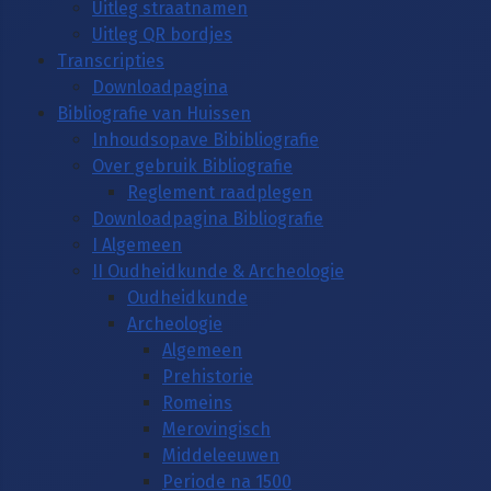
Uitleg straatnamen
Uitleg QR bordjes
Transcripties
Downloadpagina
Bibliografie van Huissen
Inhoudsopave Bibibliografie
Over gebruik Bibliografie
Reglement raadplegen
Downloadpagina Bibliografie
I Algemeen
II Oudheidkunde & Archeologie
Oudheidkunde
Archeologie
Algemeen
Prehistorie
Romeins
Merovingisch
Middeleeuwen
Periode na 1500