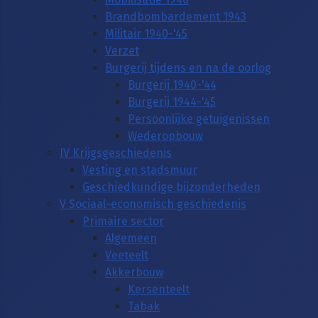
Brandbombardement 1943
Militair 1940-'45
Verzet
Burgerij tijdens en na de oorlog
Burgerij 1940-'44
Burgerij 1944-'45
Persoonlijke getuigenissen
Wederopbouw
IV Krijgsgeschiedenis
Vesting en stadsmuur
Geschiedkundige bijzonderheden
V Sociaal-economisch geschiedenis
Primaire sector
Algemeen
Veeteelt
Akkerbouw
Kersenteelt
Tabak