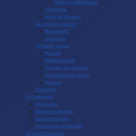
Diverse akkerbouw
Tuinbouw
Jacht en Visserij
Secundaire sector
Nijverheid
Industrie
Tertiaire sector
Handel
Middenstand
Vervoer en verkeer
Verzorgende sector
Horeca
Statistiek
VI Onderwijs
Algemeen
Kleuteronderwijs
Basisonderwijs
Voortgezet onderwijs
VII Godsdiensten