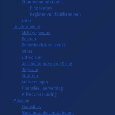
Stamboomonderzoek
Bidprentjes
Register van familienamen
Links
De Vereniging
ANBI gegevens
Bestuur
Bibliotheek & collecties
Adres
Lid worden
Geschiedenis van de Kring
Uitgaven
Statuten
Jaarverslagen
Financiëel jaarverslag
Privacy-verklaring
Museum
Exposities
Museumwinkel en webshop