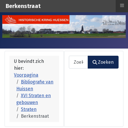
≡
Berkenstraat
Zoeken
U bevindt zich
Zoeken
hier:
Type 2 or more characters fo
Voorpagina
Bibliografie van
Huissen
XVI Straten en
gebouwen
Straten
Berkenstraat