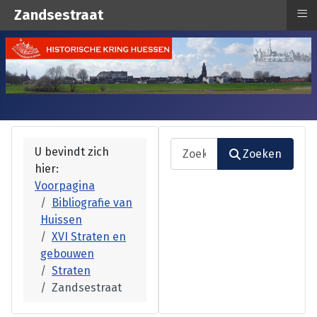
≡
Zandsestraat
Zoeken
U bevindt zich
Zoeken
hier:
Type 2 or more characters fo
Voorpagina
Bibliografie van
Huissen
XVI Straten en
gebouwen
Straten
Zandsestraat