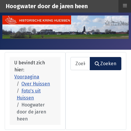
≡
Hoogwater door de jaren heen
Zoeken
U bevindt zich
Zoeken
hier:
Type 2 or more characters fo
Voorpagina
Over Huissen
Foto's uit
Huissen
Hoogwater
door de jaren
heen