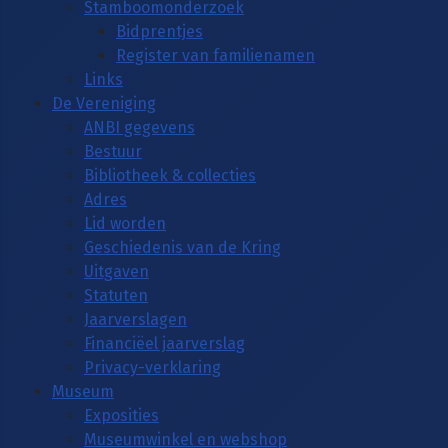
Stamboomonderzoek
Bidprentjes
Register van familienamen
Links
De Vereniging
ANBI gegevens
Bestuur
Bibliotheek & collecties
Adres
Lid worden
Geschiedenis van de Kring
Uitgaven
Statuten
Jaarverslagen
Financiëel jaarverslag
Privacy-verklaring
Museum
Exposities
Museumwinkel en webshop