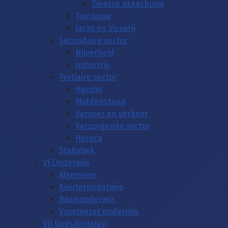
Diverse akkerbouw
Tuinbouw
Jacht en Visserij
Secundaire sector
Nijverheid
Industrie
Tertiaire sector
Handel
Middenstand
Vervoer en verkeer
Verzorgende sector
Horeca
Statistiek
VI Onderwijs
Algemeen
Kleuteronderwijs
Basisonderwijs
Voortgezet onderwijs
VII Godsdiensten