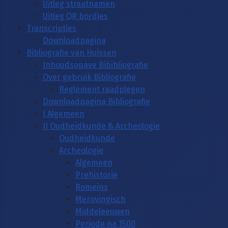
Uitleg straatnamen
Uitleg QR bordjes
Transcripties
Downloadpagina
Bibliografie van Huissen
Inhoudsopave Bibibliografie
Over gebruik Bibliografie
Reglement raadplegen
Downloadpagina Bibliografie
I Algemeen
II Oudheidkunde & Archeologie
Oudheidkunde
Archeologie
Algemeen
Prehistorie
Romeins
Merovingisch
Middeleeuwen
Periode na 1500