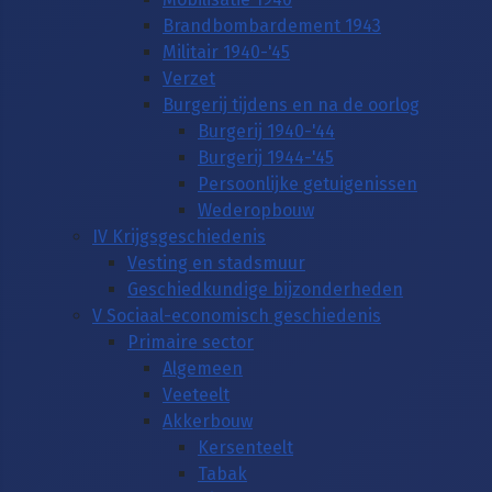
Brandbombardement 1943
Militair 1940-'45
Verzet
Burgerij tijdens en na de oorlog
Burgerij 1940-'44
Burgerij 1944-'45
Persoonlijke getuigenissen
Wederopbouw
IV Krijgsgeschiedenis
Vesting en stadsmuur
Geschiedkundige bijzonderheden
V Sociaal-economisch geschiedenis
Primaire sector
Algemeen
Veeteelt
Akkerbouw
Kersenteelt
Tabak