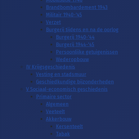
Brandbombardement 1943
Militair 1940-'45
Verzet
Burgerij tijdens en na de oorlog
Burgerij 1940-'44
Burgerij 1944-'45
Persoonlijke getuigenissen
Wederopbouw
IV Krijgsgeschiedenis
Vesting en stadsmuur
Geschiedkundige bijzonderheden
V Sociaal-economisch geschiedenis
Primaire sector
Algemeen
Veeteelt
Akkerbouw
Kersenteelt
Tabak