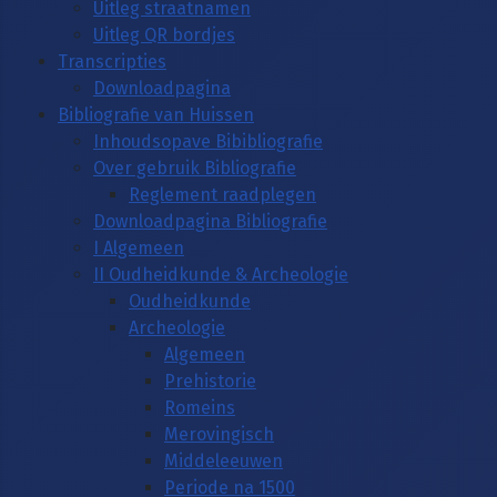
Uitleg straatnamen
Uitleg QR bordjes
Transcripties
Downloadpagina
Bibliografie van Huissen
Inhoudsopave Bibibliografie
Over gebruik Bibliografie
Reglement raadplegen
Downloadpagina Bibliografie
I Algemeen
II Oudheidkunde & Archeologie
Oudheidkunde
Archeologie
Algemeen
Prehistorie
Romeins
Merovingisch
Middeleeuwen
Periode na 1500