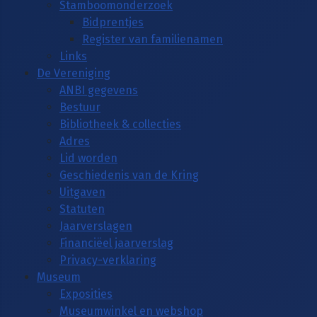
Stamboomonderzoek
Bidprentjes
Register van familienamen
Links
De Vereniging
ANBI gegevens
Bestuur
Bibliotheek & collecties
Adres
Lid worden
Geschiedenis van de Kring
Uitgaven
Statuten
Jaarverslagen
Financiëel jaarverslag
Privacy-verklaring
Museum
Exposities
Museumwinkel en webshop