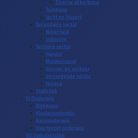
Diverse akkerbouw
Tuinbouw
Jacht en Visserij
Secundaire sector
Nijverheid
Industrie
Tertiaire sector
Handel
Middenstand
Vervoer en verkeer
Verzorgende sector
Horeca
Statistiek
VI Onderwijs
Algemeen
Kleuteronderwijs
Basisonderwijs
Voortgezet onderwijs
VII Godsdiensten