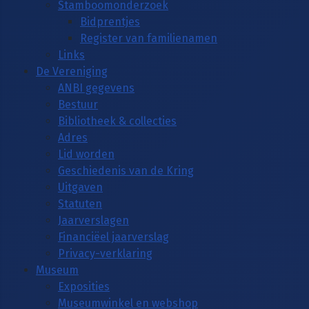
Stamboomonderzoek
Bidprentjes
Register van familienamen
Links
De Vereniging
ANBI gegevens
Bestuur
Bibliotheek & collecties
Adres
Lid worden
Geschiedenis van de Kring
Uitgaven
Statuten
Jaarverslagen
Financiëel jaarverslag
Privacy-verklaring
Museum
Exposities
Museumwinkel en webshop