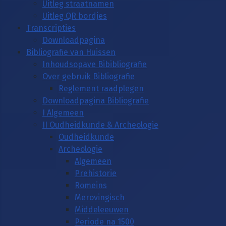
Uitleg straatnamen
Uitleg QR bordjes
Transcripties
Downloadpagina
Bibliografie van Huissen
Inhoudsopave Bibibliografie
Over gebruik Bibliografie
Reglement raadplegen
Downloadpagina Bibliografie
I Algemeen
II Oudheidkunde & Archeologie
Oudheidkunde
Archeologie
Algemeen
Prehistorie
Romeins
Merovingisch
Middeleeuwen
Periode na 1500