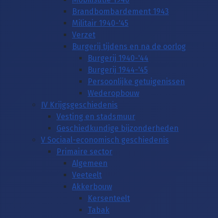
Brandbombardement 1943
Militair 1940-'45
Verzet
Burgerij tijdens en na de oorlog
Burgerij 1940-'44
Burgerij 1944-'45
Persoonlijke getuigenissen
Wederopbouw
IV Krijgsgeschiedenis
Vesting en stadsmuur
Geschiedkundige bijzonderheden
V Sociaal-economisch geschiedenis
Primaire sector
Algemeen
Veeteelt
Akkerbouw
Kersenteelt
Tabak