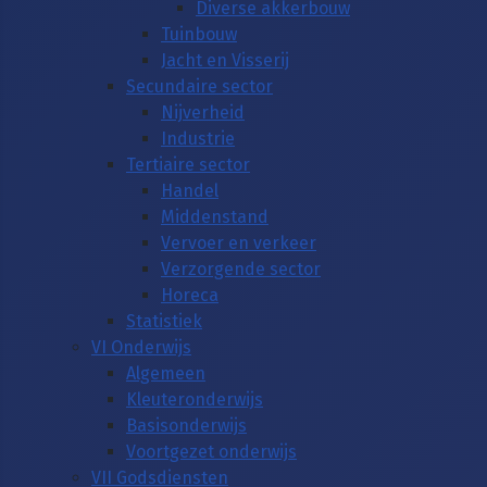
Diverse akkerbouw
Tuinbouw
Jacht en Visserij
Secundaire sector
Nijverheid
Industrie
Tertiaire sector
Handel
Middenstand
Vervoer en verkeer
Verzorgende sector
Horeca
Statistiek
VI Onderwijs
Algemeen
Kleuteronderwijs
Basisonderwijs
Voortgezet onderwijs
VII Godsdiensten