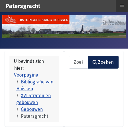
≡
Patersgracht
Zoeken
U bevindt zich
Zoeken
hier:
Type 2 or more characters fo
Voorpagina
Bibliografie van
Huissen
XVI Straten en
gebouwen
Gebouwen
Patersgracht