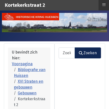
≡
Kortekerkstraat 2
Zoeken
U bevindt zich
Zoeken
hier:
Type 2 or more characters fo
Voorpagina
Bibliografie van
Huissen
XVI Straten en
gebouwen
Gebouwen
Kortekerkstraa
t 2