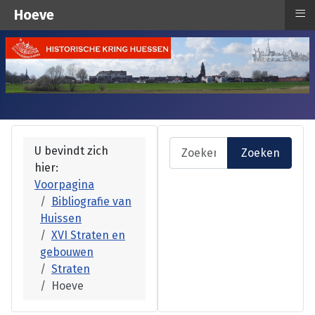
≡
Hoeve
Zoeken
U bevindt zich
Zoeken
hier:
Voorpagina
Bibliografie van
Huissen
XVI Straten en
gebouwen
Straten
Hoeve