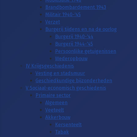
Brandbombardement 1943
Militair 1940-'45
Verzet
Burgerij tijdens en na de oorlog
Burgerij 1940-'44
Burgerij 1944-'45
Persoonlijke getuigenissen
Wederopbouw
IV Krijgsgeschiedenis
Vesting en stadsmuur
Geschiedkundige bijzonderheden
V Sociaal-economisch geschiedenis
Primaire sector
Algemeen
Veeteelt
Akkerbouw
Kersenteelt
Tabak