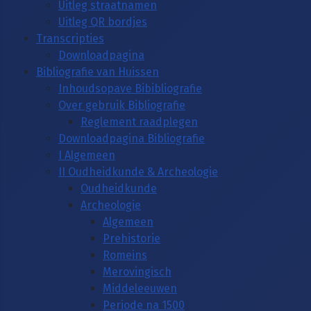
Uitleg straatnamen
Uitleg QR bordjes
Transcripties
Downloadpagina
Bibliografie van Huissen
Inhoudsopave Bibibliografie
Over gebruik Bibliografie
Reglement raadplegen
Downloadpagina Bibliografie
I Algemeen
II Oudheidkunde & Archeologie
Oudheidkunde
Archeologie
Algemeen
Prehistorie
Romeins
Merovingisch
Middeleeuwen
Periode na 1500