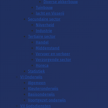
Diverse akkerbouw
Tuinbouw
Jacht en Visserij
Secundaire sector
Nijverheid
Industrie
Tertiaire sector
Handel
Middenstand
Vervoer en verkeer
Verzorgende sector
Horeca
Statistiek
VI Onderwijs
Algemeen
Kleuteronderwijs
Basisonderwijs
Voortgezet onderwijs
VII Godsdiensten