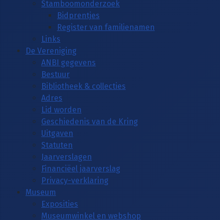
Stamboomonderzoek
Bidprentjes
Register van familienamen
Links
De Vereniging
ANBI gegevens
Bestuur
Bibliotheek & collecties
Adres
Lid worden
Geschiedenis van de Kring
Uitgaven
Statuten
Jaarverslagen
Financiëel jaarverslag
Privacy-verklaring
Museum
Exposities
Museumwinkel en webshop