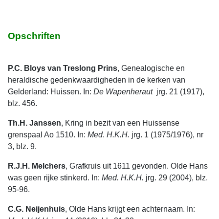
Opschriften
P.C. Bloys van Treslong Prins
, Genealogische en
heraldische gedenkwaar­digheden in de kerken van
Gelderland: Huissen. In:
De
Wapenheraut
jrg. 21 (1917),
blz. 456.
Th.H. Janssen
, Kring in bezit van een Huissense
grenspaal Ao 1510. In:
Med
.
H.K.H.
jrg. 1 (1975/1976), nr
3, blz. 9.
R.J.H. Melchers
, Grafkruis uit 1611 gevonden. Olde Hans
was geen rijke stinkerd. In:
Med. H.K.H.
jrg. 29 (2004), blz.
95-96.
C.G. Neijenhuis
, Olde Hans krijgt een achternaam. In: