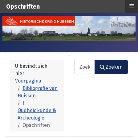
≡
Opschriften
Zoeken
U bevindt zich
Zoeken
hier:
Type 2 or more characters fo
Voorpagina
Bibliografie van
Huissen
II
Oudheidkunde &
Archeologie
Opschriften