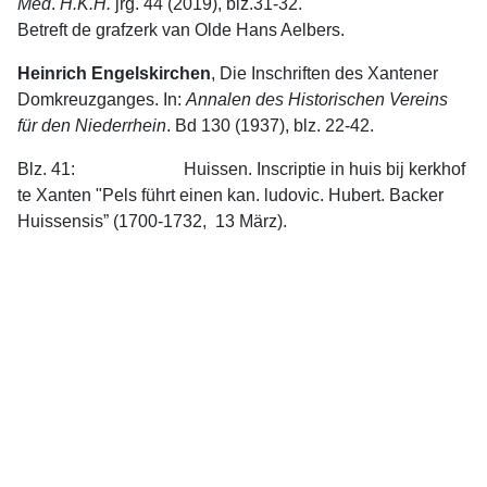
Med
.
H.K.H.
jrg. 44 (2019), blz.31-32.
Betreft de grafzerk van Olde Hans Aelbers.
Heinrich Engelskirchen
, Die Inschriften des Xantener
Domkreuzganges. In:
Annalen
des
Histori­schen
Vereins
für
den
Niederrhein
. Bd 130 (1937), blz. 22-42.
Blz. 41: Huissen. Inscriptie in huis bij kerkhof
te Xanten "Pels führt einen kan. ludovic. Hubert. Backer
Huissensis” (1700-1732, 13 März).