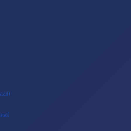
stad)
Zand)