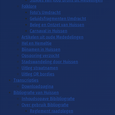
Stukjes van Joop Brons uit Medelingen
Folklore
Foto's Umdracht
Geluidsfragmenten Umdracht
Beleg en Ontzet van Huissen
Carnaval in Huissen
Artikelen uit oude Mededelingen
Hel en Hemeltje
Bijnamen in Huissen
Opsporing verzocht
Stadswandeling door Huissen
Uitleg straatnamen
Uitleg QR bordjes
Transcripties
Downloadpagina
Bibliografie van Huissen
Inhoudsopave Bibibliografie
Over gebruik Bibliografie
Reglement raadplegen