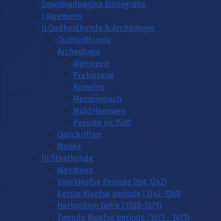
Downloadpagina Bibliografie
I Algemeen
II Oudheidkunde & Archeologie
Oudheidkunde
Archeologie
Algemeen
Prehistorie
Romeins
Merovingisch
Middeleeuwen
Periode na 1500
Opschriften
Musea
III Staatkunde
Algemeen
Voorkleefse Periode (tot 1242)
Eerste Kleefse periode (1242-1368
Hertogdom Gelre (1368-1371)
Tweede Kleefse periode (1371 - 1411)