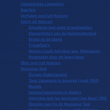
Opgravingen Loovelden
Kaarten
Verhalen over/uit Huissen
Foto's uit Huissen
Fotoalbum met oude straatbeelden
Klassenfoto's van de Huishoudschool
Brood op de plank
Trouwfoto's
Huissen zoals het eens was, Palmpasen
Hoogwater door de jaren heen
Films over/uit Huissen
Huussese Taol
Dictees Dialectavond
Toon Lippmann in gesprek (rond 1950)
Muziek
Geluidsfragmenten in dialect
Interview met Jan Jeurissen (Jan Baos) 1985
Filmpjes over/in de Huussese Taol