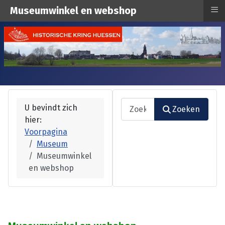
≡
Museumwinkel en webshop
Zoeken
U bevindt zich
Zoeken
hier:
Type 2 or more characters fo
Voorpagina
Museum
Museumwinkel
en webshop