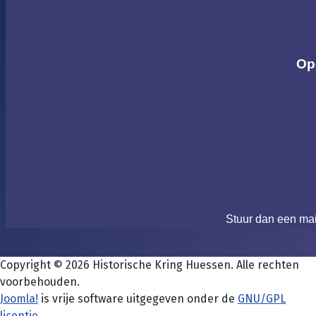
Op
Stuur dan een ma
Copyright © 2026 Historische Kring Huessen. Alle rechten
voorbehouden.
Joomla!
is vrije software uitgegeven onder de
GNU/GPL
licentie.