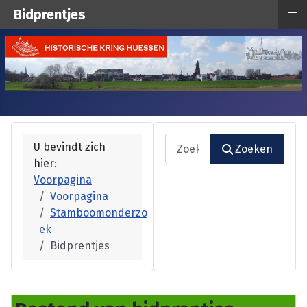
≡
Bidprentjes
Zoeken
U bevindt zich
Zoeken
hier:
Type 2 or more characters fo
Voorpagina
Voorpagina
Stamboomonderzo
ek
Bidprentjes