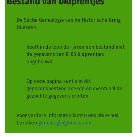
Bestand van bidprentjes
De Sectie Genealogie van de Historische Kring
Huessen
heeft in de loop der jaren een bestand met
de gegevens van 8180 bidprentjes
opgebouwd
Op deze pagina kunt u in dit
gegevensbestand zoeken en eventueel de
gezochte gegevens printen
Voor verdere informatie kunt u ons via e-mail
bereiken
genealogie@huessen.nl