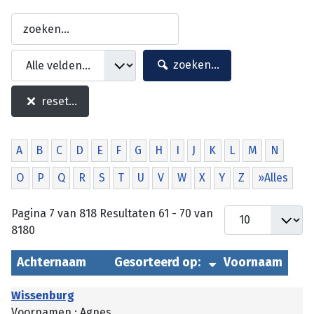
zoeken...
reset...
A
B
C
D
E
F
G
H
I
J
K
L
M
N
O
P
Q
R
S
T
U
V
W
X
Y
Z
»Alles
Pagina 7 van 818 Resultaten 61 - 70 van
8180
Achternaam
Gesorteerd op:
Voornaam
Wissenburg
Voornamen : Agnes